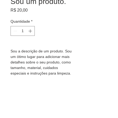
Sou um produto.
Preço
R$ 20,00
Quantidade
*
Sou a descrição de um produto. Sou 
um ótimo lugar para adicionar mais 
detalhes sobre o seu produto, como 
tamanho, material, cuidados 
especiais e instruções para limpeza.
INFORMAÇÕES DO PRODUTO
Sou um detalhe do produto. Sou um 
POLÍTICA DE RETORNO E
ótimo lugar para adicionar mais 
REEMBOLSO
detalhes sobre o seu produto, como 
tamanho, material, cuidados 